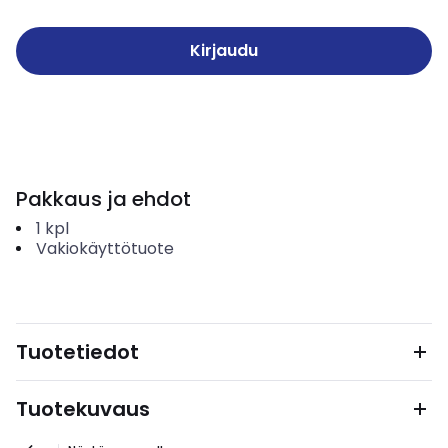
Kirjaudu
Pakkaus ja ehdot
1
kpl
Vakiokäyttötuote
Tuotetiedot
Tuotekuvaus