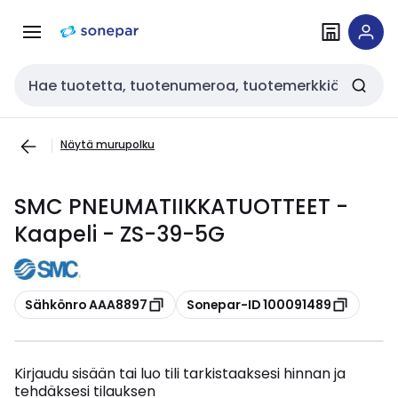
Siirry
Siirry
navigointiin
sisältöön
Haku
Näytä murupolku
SMC PNEUMATIIKKATUOTTEET -
Kaapeli - ZS-39-5G
Kopioi
Kopioi
Sähkönro AAA8897
Sonepar-ID 100091489
Kirjaudu sisään tai luo tili tarkistaaksesi hinnan ja
tehdäksesi tilauksen