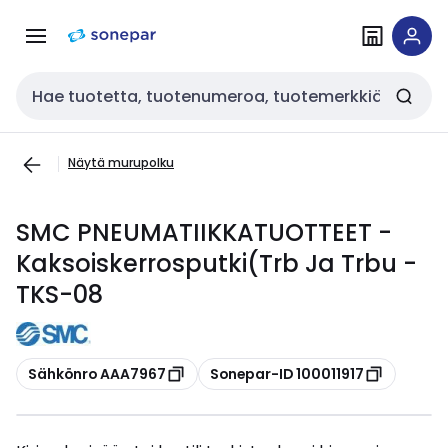
Siirry
Siirry
navigointiin
sisältöön
Haku
Näytä murupolku
SMC PNEUMATIIKKATUOTTEET -
Kaksoiskerrosputki(Trb Ja Trbu -
TKS-08
Kopioi
Kopioi
Sähkönro AAA7967
Sonepar-ID 100011917