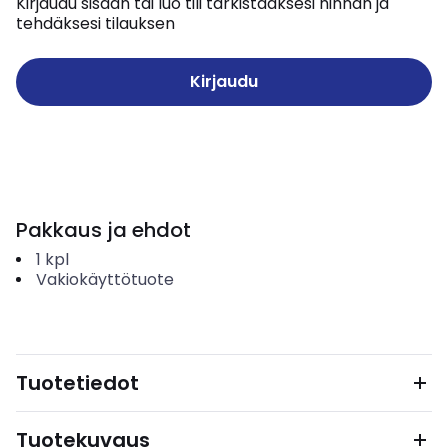
Kirjaudu sisään tai luo tili tarkistaaksesi hinnan ja
tehdäksesi tilauksen
Kirjaudu
Pakkaus ja ehdot
1
kpl
Vakiokäyttötuote
Tuotetiedot
Tuotekuvaus