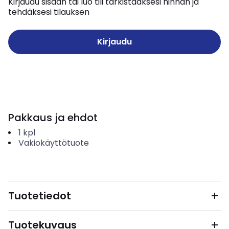
Kirjaudu sisään tai luo tili tarkistaaksesi hinnan ja
tehdäksesi tilauksen
Kirjaudu
Pakkaus ja ehdot
1
kpl
Vakiokäyttötuote
Tuotetiedot
Tuotekuvaus