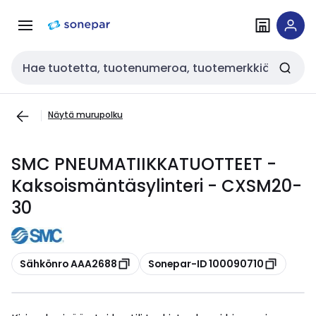
Siirry
Siirry
navigointiin
sisältöön
Haku
Näytä murupolku
SMC PNEUMATIIKKATUOTTEET -
Kaksoismäntäsylinteri - CXSM20-
30
Kopioi
Kopioi
Sähkönro AAA2688
Sonepar-ID 100090710