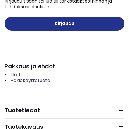
Kirjaudu sisään tai luo tili tarkistaaksesi hinnan ja
tehdäksesi tilauksen
Kirjaudu
Pakkaus ja ehdot
1
kpl
Vakiokäyttötuote
Tuotetiedot
Tuotekuvaus