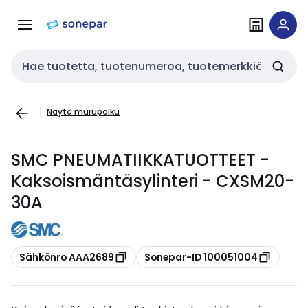
Siirry
Siirry
navigointiin
sisältöön
Haku
Näytä murupolku
SMC PNEUMATIIKKATUOTTEET -
Kaksoismäntäsylinteri - CXSM20-
30A
Kopioi
Kopioi
Sähkönro AAA2689
Sonepar-ID 100051004