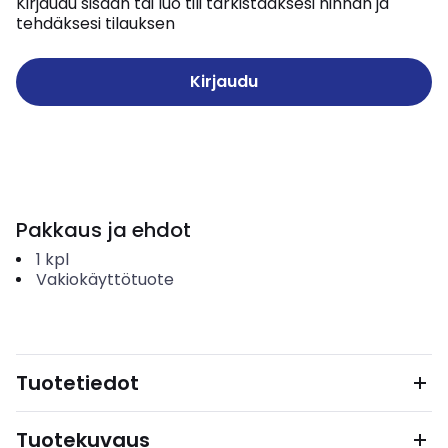
Kirjaudu sisään tai luo tili tarkistaaksesi hinnan ja
tehdäksesi tilauksen
Kirjaudu
Pakkaus ja ehdot
1
kpl
Vakiokäyttötuote
Tuotetiedot
Tuotekuvaus