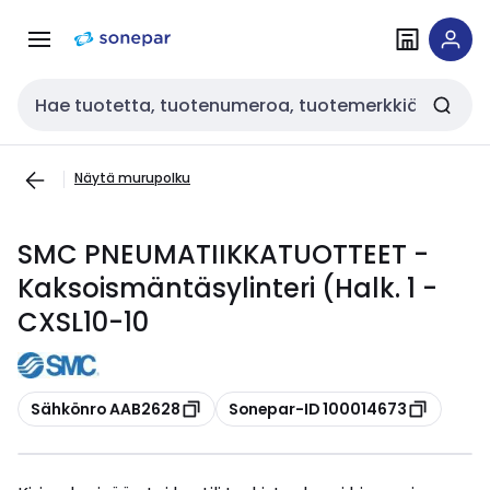
Siirry
Siirry
navigointiin
sisältöön
Haku
Näytä murupolku
SMC PNEUMATIIKKATUOTTEET -
Kaksoismäntäsylinteri (Halk. 1 -
CXSL10-10
Kopioi
Kopioi
Sähkönro AAB2628
Sonepar-ID 100014673