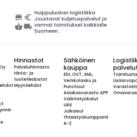
Huippuluokan logistiikka
Joustavat kuljetuspalvelut ja
varmat toimitukset kaikkialle
Suomeen.
Hinnastot
Sähköinen
Logistii
kauppa
palvelu
 Oy
Palveluhinnasto
Hinta- ja
EDI, OVT, XML,
Toimitust
tuotetiedostot
Verkkolasku ja
Lisäarvopa
aehdot
Myyntiehdot
Punchout
Varastoint
Asiakasvarasto APP
Omavaras
Valintatyökalut
ct
UKK
ynnin
Julkaisut
Yhteistyökumppanit
se
A-Z