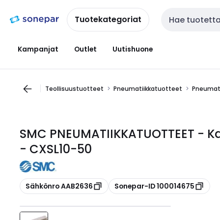
Siirry
Siirry
navigointiin
sisältöön
Tuotekategoriat
Haku
Kampanjat
Outlet
Uutishuone
Teollisuustuotteet
Pneumatiikkatuotteet
Pneumati
SMC PNEUMATIIKKATUOTTEET - Kaks
- CXSL10-50
Kopioi
Kopioi
Sähkönro AAB2636
Sonepar-ID 100014675