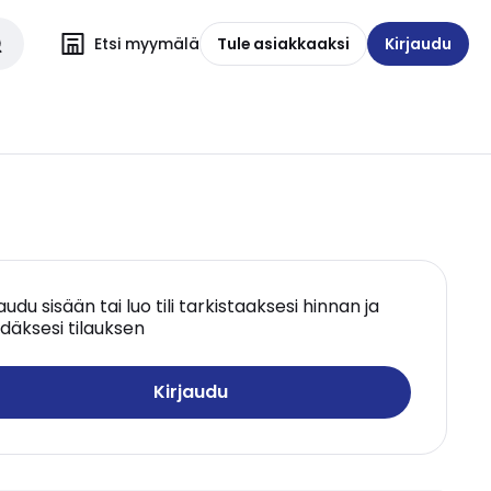
Etsi myymälä
Tule asiakkaaksi
Kirjaudu
jaudu sisään tai luo tili tarkistaaksesi hinnan ja
däksesi tilauksen
Kirjaudu