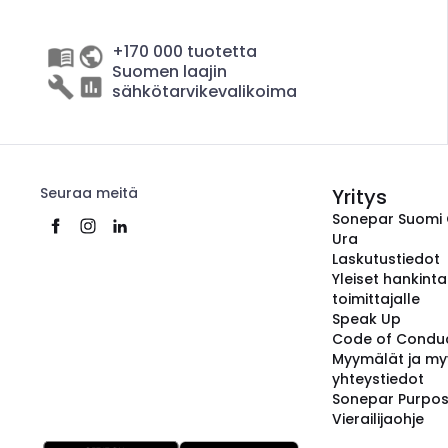
+170 000 tuotetta
Suomen laajin
sähkötarvikevalikoima
Seuraa meitä
Yritys
Sonepar Suomi
Ura
Laskutustiedot
Yleiset hankint
toimittajalle
Speak Up
Code of Condu
Myymälät ja my
yhteystiedot
Sonepar Purpo
Vierailijaohje