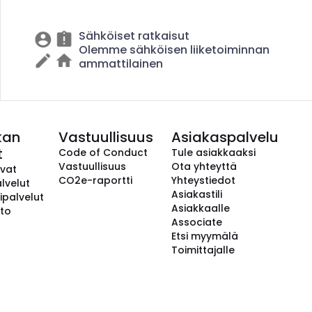
Sähköiset ratkaisut
Olemme sähköisen liiketoiminnan
ammattilainen
kan
Vastuullisuus
Asiakaspalvelu
t
Code of Conduct
Tule asiakkaaksi
Vastuullisuus
Ota yhteyttä
avat
CO2e-raportti
Yhteystiedot
lvelut
Asiakastili
ipalvelut
Asiakkaalle
to
Associate
Etsi myymälä
Toimittajalle