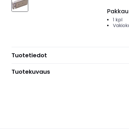
Pakkau
1
kpl
Vakiok
Tuotetiedot
Tuotekuvaus