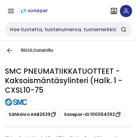
Siirry
Siirry
navigointiin
sisältöön
Haku
Näytä murupolku
SMC PNEUMATIIKKATUOTTEET -
Kaksoismäntäsylinteri (Halk. 1 -
CXSL10-75
Kopioi
Kopioi
Sähkönro AAB2639
Sonepar-ID 100054392