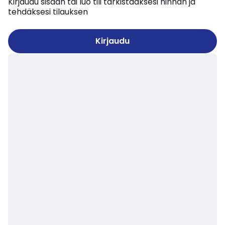
Kirjaudu sisään tai luo tili tarkistaaksesi hinnan ja
tehdäksesi tilauksen
Kirjaudu