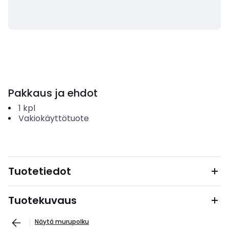
Pakkaus ja ehdot
1
kpl
Vakiokäyttötuote
Tuotetiedot
Tuotekuvaus
Näytä murupolku