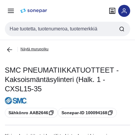
Siirry
Siirry
navigointiin
sisältöön
Haku
Näytä murupolku
SMC PNEUMATIIKKATUOTTEET -
Kaksoismäntäsylinteri (Halk. 1 -
CXSL15-35
Kopioi
Kopioi
Sähkönro AAB2646
Sonepar-ID 100094168