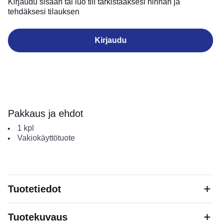
Kirjaudu sisään tai luo tili tarkistaaksesi hinnan ja
tehdäksesi tilauksen
Kirjaudu
Pakkaus ja ehdot
1
kpl
Vakiokäyttötuote
Tuotetiedot
Tuotekuvaus