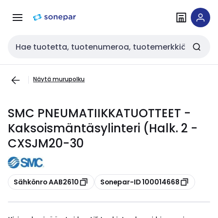
Siirry
Siirry
navigointiin
sisältöön
Haku
Näytä murupolku
SMC PNEUMATIIKKATUOTTEET -
Kaksoismäntäsylinteri (Halk. 2 -
CXSJM20-30
Kopioi
Kopioi
Sähkönro AAB2610
Sonepar-ID 100014668