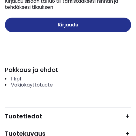
Kirjaudu sisään tai luo tili tarkistaaksesi hinnan ja
tehdäksesi tilauksen
Kirjaudu
Pakkaus ja ehdot
1
kpl
Vakiokäyttötuote
Tuotetiedot
Tuotekuvaus