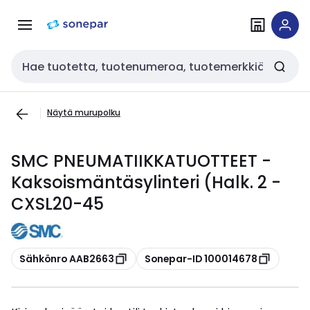
Siirry
Siirry
navigointiin
sisältöön
Haku
Näytä murupolku
SMC PNEUMATIIKKATUOTTEET -
Kaksoismäntäsylinteri (Halk. 2 -
CXSL20-45
Kopioi
Kopioi
Sähkönro AAB2663
Sonepar-ID 100014678