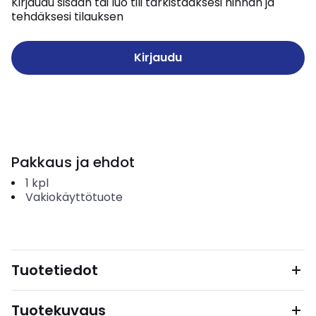
Kirjaudu sisään tai luo tili tarkistaaksesi hinnan ja
tehdäksesi tilauksen
Kirjaudu
Pakkaus ja ehdot
1
kpl
Vakiokäyttötuote
Tuotetiedot
Tuotekuvaus