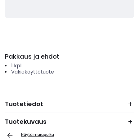
Pakkaus ja ehdot
1
kpl
Vakiokäyttötuote
Tuotetiedot
Tuotekuvaus
Näytä murupolku