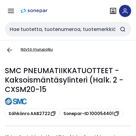
Siirry
Siirry
navigointiin
sisältöön
Haku
Näytä murupolku
SMC PNEUMATIIKKATUOTTEET -
Kaksoismäntäsylinteri (Halk. 2 -
CXSM20-15
Kopioi
Kopioi
Sähkönro AAB2722
Sonepar-ID 100054401