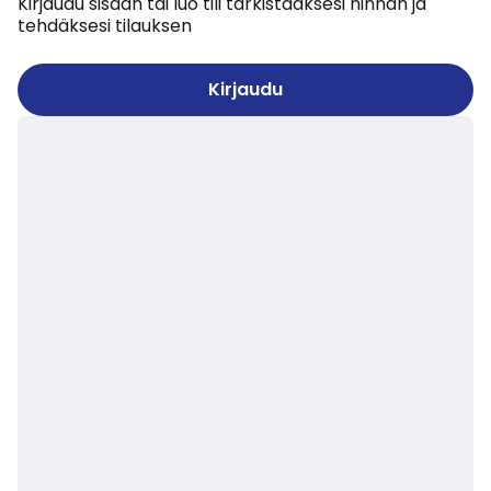
Kirjaudu sisään tai luo tili tarkistaaksesi hinnan ja
tehdäksesi tilauksen
Kirjaudu