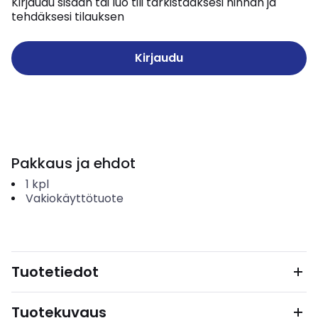
Kirjaudu sisään tai luo tili tarkistaaksesi hinnan ja
tehdäksesi tilauksen
Kirjaudu
Pakkaus ja ehdot
1
kpl
Vakiokäyttötuote
Tuotetiedot
Tuotekuvaus