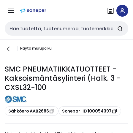
Siirry
Siirry
navigointiin
sisältöön
Haku
Näytä murupolku
SMC PNEUMATIIKKATUOTTEET -
Kaksoismäntäsylinteri (Halk. 3 -
CXSL32-100
Kopioi
Kopioi
Sähkönro AAB2686
Sonepar-ID 100054397