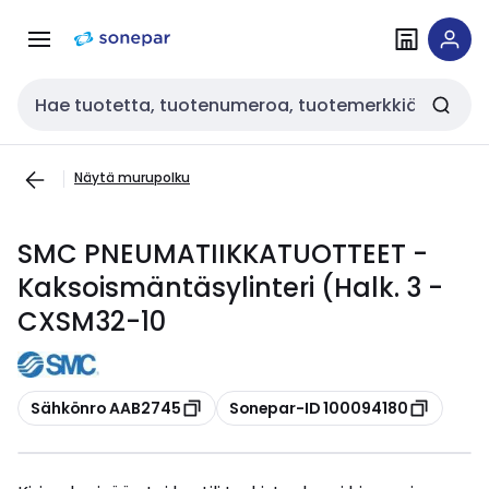
Siirry
Siirry
navigointiin
sisältöön
Haku
Näytä murupolku
SMC PNEUMATIIKKATUOTTEET -
Kaksoismäntäsylinteri (Halk. 3 -
CXSM32-10
Kopioi
Kopioi
Sähkönro AAB2745
Sonepar-ID 100094180