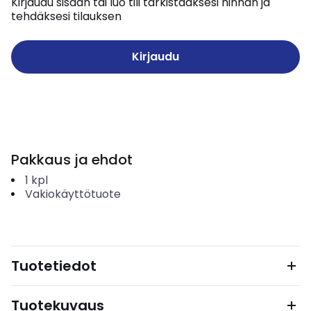
Kirjaudu sisään tai luo tili tarkistaaksesi hinnan ja
tehdäksesi tilauksen
Kirjaudu
Pakkaus ja ehdot
1
kpl
Vakiokäyttötuote
Tuotetiedot
Tuotekuvaus