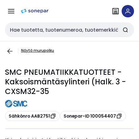
Siirry
Siirry
navigointiin
sisältöön
Haku
Näytä murupolku
SMC PNEUMATIIKKATUOTTEET -
Kaksoismäntäsylinteri (Halk. 3 -
CXSM32-35
Kopioi
Kopioi
Sähkönro AAB2751
Sonepar-ID 100054407