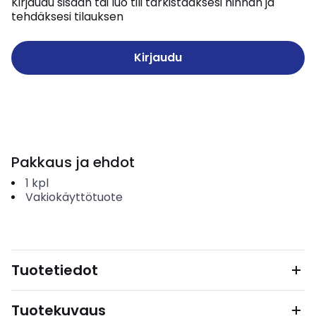
Kirjaudu sisään tai luo tili tarkistaaksesi hinnan ja
tehdäksesi tilauksen
Kirjaudu
Pakkaus ja ehdot
1
kpl
Vakiokäyttötuote
Tuotetiedot
Tuotekuvaus