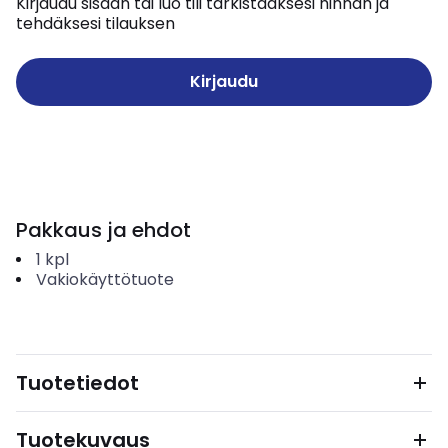
Kirjaudu sisään tai luo tili tarkistaaksesi hinnan ja
tehdäksesi tilauksen
Kirjaudu
Pakkaus ja ehdot
1
kpl
Vakiokäyttötuote
Tuotetiedot
Tuotekuvaus