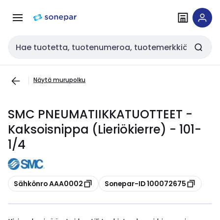
Siirry
Siirry
navigointiin
sisältöön
Haku
Näytä murupolku
SMC PNEUMATIIKKATUOTTEET -
Kaksoisnippa (Lieriökierre) - 101-
1/4
Kopioi
Kopioi
Sähkönro AAA0002
Sonepar-ID 100072675