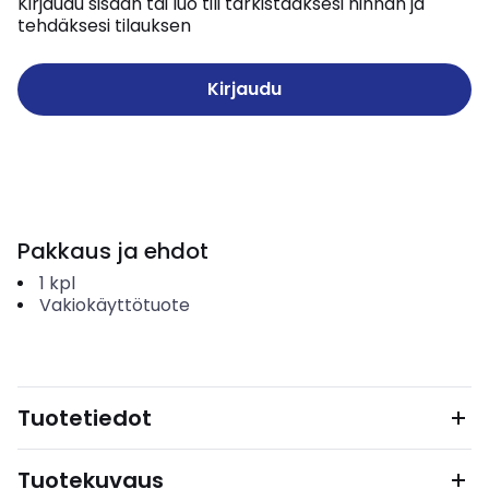
Kirjaudu sisään tai luo tili tarkistaaksesi hinnan ja
tehdäksesi tilauksen
Kirjaudu
Pakkaus ja ehdot
1
kpl
Vakiokäyttötuote
Tuotetiedot
Tuotekuvaus