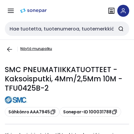
Siirry
Siirry
navigointiin
sisältöön
Haku
Näytä murupolku
SMC PNEUMATIIKKATUOTTEET -
Kaksoisputki, 4Mm/2,5Mm 10M -
TFU0425B-2
Kopioi
Kopioi
Sähkönro AAA7945
Sonepar-ID 100031788