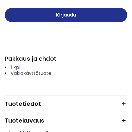
Kirjaudu
Pakkaus ja ehdot
1
kpl
Vakiokäyttötuote
Tuotetiedot
Tuotekuvaus