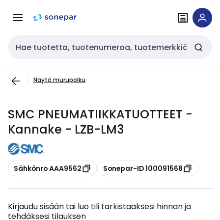
Siirry
Siirry
navigointiin
sisältöön
Haku
Näytä murupolku
SMC PNEUMATIIKKATUOTTEET -
Kannake - LZB-LM3
Kopioi
Kopioi
Sähkönro AAA9562
Sonepar-ID 100091568
Kirjaudu sisään tai luo tili tarkistaaksesi hinnan ja
tehdäksesi tilauksen