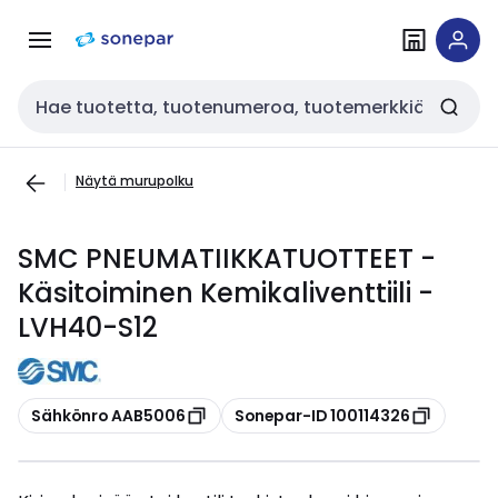
Siirry
Siirry
navigointiin
sisältöön
Haku
Näytä murupolku
SMC PNEUMATIIKKATUOTTEET -
Käsitoiminen Kemikaliventtiili -
LVH40-S12
Kopioi
Kopioi
Sähkönro AAB5006
Sonepar-ID 100114326