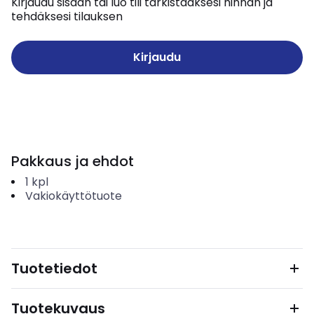
Kirjaudu sisään tai luo tili tarkistaaksesi hinnan ja
tehdäksesi tilauksen
Kirjaudu
Pakkaus ja ehdot
1
kpl
Vakiokäyttötuote
Tuotetiedot
Tuotekuvaus