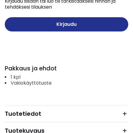
Kirjaudu sisään tai luo tili tarkistaaksesi hinnan ja
tehdäksesi tilauksen
Kirjaudu
Pakkaus ja ehdot
1
kpl
Vakiokäyttötuote
Tuotetiedot
Tuotekuvaus