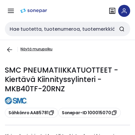
Siirry
Siirry
navigointiin
sisältöön
Haku
Näytä murupolku
SMC PNEUMATIIKKATUOTTEET -
Kiertävä Kiinnityssylinteri -
MKB40TF-20RNZ
Kopioi
Kopioi
Sähkönro AAB5781
Sonepar-ID 100015070