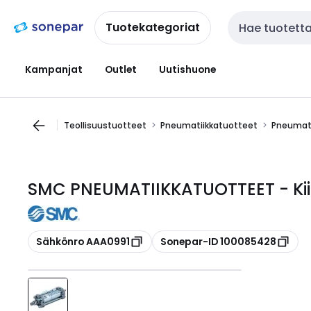
Siirry
Siirry
navigointiin
sisältöön
Tuotekategoriat
Haku
Kampanjat
Outlet
Uutishuone
Teollisuustuotteet
Pneumatiikkatuotteet
Pneumati
SMC PNEUMATIIKKATUOTTEET - Kii
Kopioi
Kopioi
Sähkönro AAA0991
Sonepar-ID 100085428