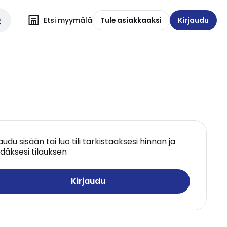
Etsi myymälä
Tule asiakkaaksi
Kirjaudu
jaudu sisään tai luo tili tarkistaaksesi hinnan ja
däksesi tilauksen
Kirjaudu