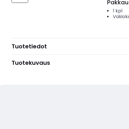
Pakkau
1
kpl
Vakiok
Tuotetiedot
Tuotekuvaus