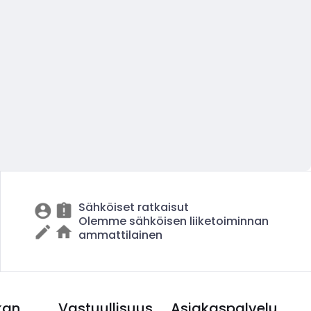
Sähköiset ratkaisut
Olemme sähköisen liiketoiminnan
ammattilainen
kan
Vastuullisuus
Asiakaspalvelu