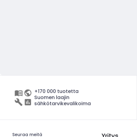
+170 000 tuotetta
Suomen laajin
sähkötarvikevalikoima
Seuraa meitä
Yritys