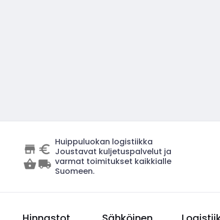
Huippuluokan logistiikka
Joustavat kuljetuspalvelut ja
varmat toimitukset kaikkialle
Suomeen.
Hinnastot
Sähköinen
Logistii