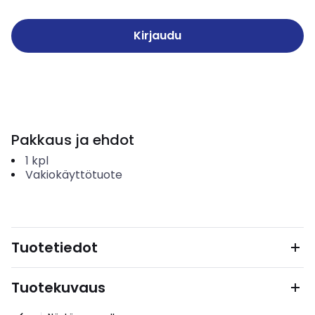
Kirjaudu
Pakkaus ja ehdot
1
kpl
Vakiokäyttötuote
Tuotetiedot
Tuotekuvaus