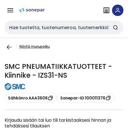
Siirry
Siirry
navigointiin
sisältöön
Haku
Näytä murupolku
SMC PNEUMATIIKKATUOTTEET -
Kiinnike - IZS31-NS
Kopioi
Kopioi
Sähkönro AAA3606
Sonepar-ID 100011376
Kirjaudu sisään tai luo tili tarkistaaksesi hinnan ja
tehdäksesi tilauksen