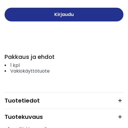
Kirjaudu
Pakkaus ja ehdot
1
kpl
Vakiokäyttötuote
Tuotetiedot
Tuotekuvaus