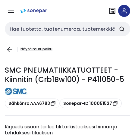
Siirry
Siirry
navigointiin
sisältöön
Haku
Näytä murupolku
SMC PNEUMATIIKKATUOTTEET -
Kiinnitin (Crb1Bw100) - P411050-5
Kopioi
Kopioi
Sähkönro AAA6783
Sonepar-ID 100051527
Kirjaudu sisään tai luo tili tarkistaaksesi hinnan ja
tehdäksesi tilauksen