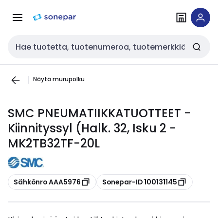
Siirry
Siirry
navigointiin
sisältöön
Haku
Näytä murupolku
SMC PNEUMATIIKKATUOTTEET -
Kiinnityssyl (Halk. 32, Isku 2 -
MK2TB32TF-20L
Kopioi
Kopioi
Sähkönro AAA5976
Sonepar-ID 100131145