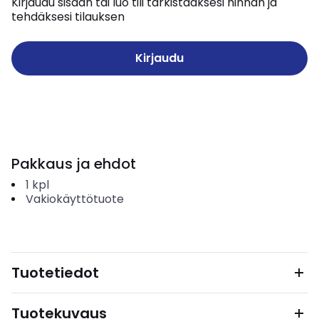
Kirjaudu sisään tai luo tili tarkistaaksesi hinnan ja
tehdäksesi tilauksen
Kirjaudu
Pakkaus ja ehdot
1
kpl
Vakiokäyttötuote
Tuotetiedot
Tuotekuvaus