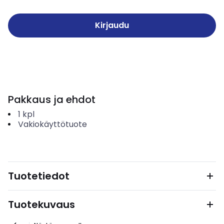
Kirjaudu
Pakkaus ja ehdot
1
kpl
Vakiokäyttötuote
Tuotetiedot
Tuotekuvaus