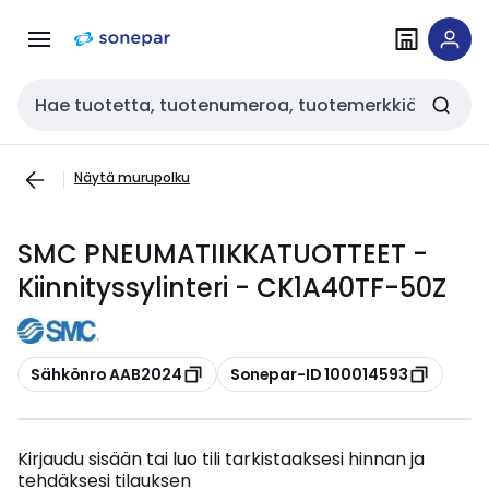
Siirry
Siirry
navigointiin
sisältöön
Haku
Näytä murupolku
SMC PNEUMATIIKKATUOTTEET -
Kiinnityssylinteri - CK1A40TF-50Z
Kopioi
Kopioi
Sähkönro AAB2024
Sonepar-ID 100014593
Kirjaudu sisään tai luo tili tarkistaaksesi hinnan ja
tehdäksesi tilauksen