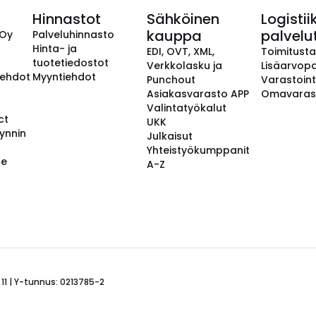
Hinnastot
Sähköinen
Logistii
kauppa
palvelu
 Oy
Palveluhinnasto
Hinta- ja
EDI, OVT, XML,
Toimitust
tuotetiedostot
Verkkolasku ja
Lisäarvopa
aehdot
Myyntiehdot
Punchout
Varastoint
Asiakasvarasto APP
Omavaras
Valintatyökalut
ct
UKK
ynnin
Julkaisut
Yhteistyökumppanit
se
A-Z
 11 | Y-tunnus: 0213785-2