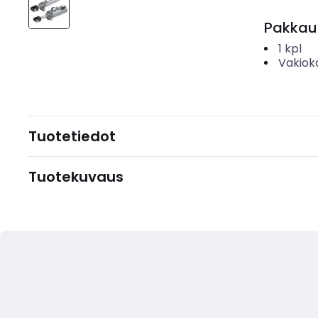
Pakkau
1
kpl
Vakiok
Tuotetiedot
Tuotekuvaus