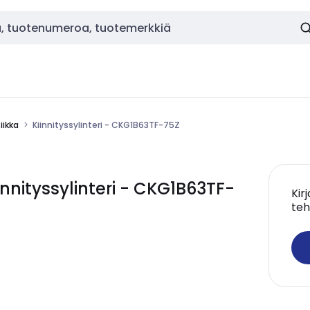
ikka
Kiinnityssylinteri - CKG1B63TF-75Z
nityssylinteri - CKG1B63TF-
Kir
teh