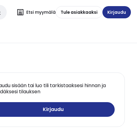
Etsi myymälä
Tule asiakkaaksi
Kirjaudu
jaudu sisään tai luo tili tarkistaaksesi hinnan ja
däksesi tilauksen
Kirjaudu