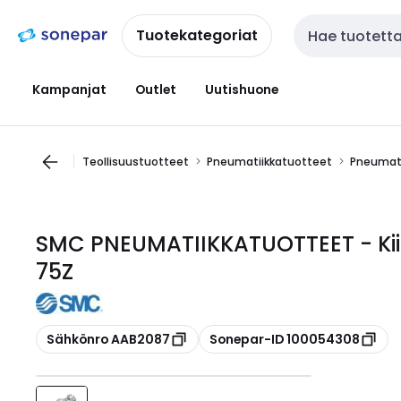
Siirry
Siirry
navigointiin
sisältöön
Tuotekategoriat
Haku
Kampanjat
Outlet
Uutishuone
Teollisuustuotteet
Pneumatiikkatuotteet
Pneumati
SMC PNEUMATIIKKATUOTTEET - Kiin
75Z
Kopioi
Kopioi
Sähkönro AAB2087
Sonepar-ID 100054308