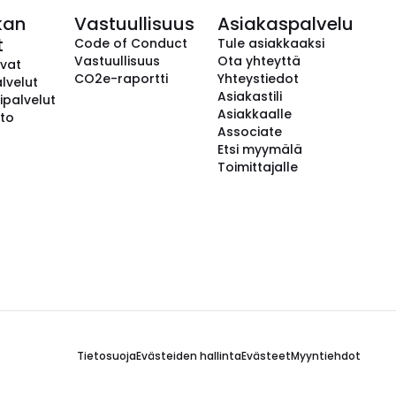
kan
Vastuullisuus
Asiakaspalvelu
t
Code of Conduct
Tule asiakkaaksi
Vastuullisuus
Ota yhteyttä
avat
CO2e-raportti
Yhteystiedot
lvelut
Asiakastili
ipalvelut
Asiakkaalle
to
Associate
Etsi myymälä
Toimittajalle
Tietosuoja
Evästeiden hallinta
Evästeet
Myyntiehdot