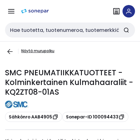
Siirry
Siirry
navigointiin
sisältöön
Haku
Näytä murupolku
SMC PNEUMATIIKKATUOTTEET -
Kolminkertainen Kulmahaaraliit -
KQ2ZT08-01AS
Kopioi
Kopioi
Sähkönro AAB4905
Sonepar-ID 100094433