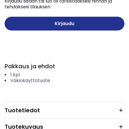
Kirjaudu sisään tai luo tili tarkistaaksesi hinnan ja
tehdäksesi tilauksen
Kirjaudu
Pakkaus ja ehdot
1
kpl
Vakiokäyttötuote
Tuotetiedot
Tuotekuvaus