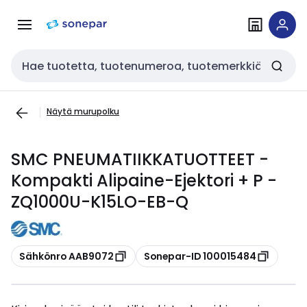
Siirry
Siirry
navigointiin
sisältöön
Haku
Näytä murupolku
SMC PNEUMATIIKKATUOTTEET -
Kompakti Alipaine-Ejektori + P -
ZQ1000U-K15LO-EB-Q
Kopioi
Kopioi
Sähkönro AAB9072
Sonepar-ID 100015484