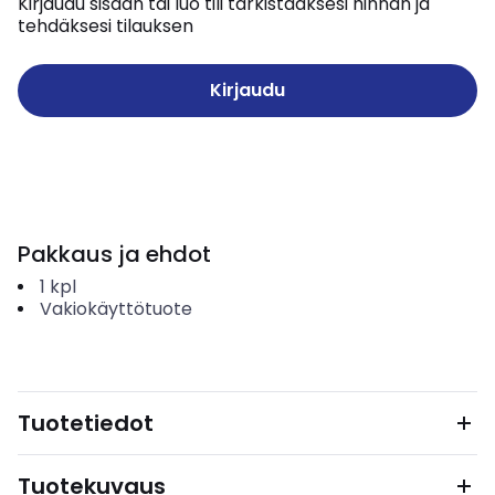
Kirjaudu sisään tai luo tili tarkistaaksesi hinnan ja
tehdäksesi tilauksen
Kirjaudu
Pakkaus ja ehdot
1
kpl
Vakiokäyttötuote
Tuotetiedot
Tuotekuvaus