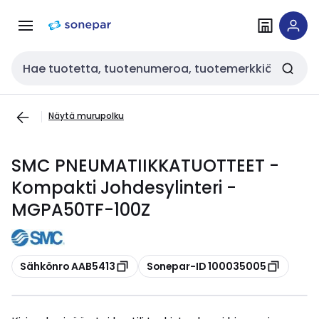
Siirry
Siirry
navigointiin
sisältöön
Haku
Näytä murupolku
SMC PNEUMATIIKKATUOTTEET -
Kompakti Johdesylinteri -
MGPA50TF-100Z
Kopioi
Kopioi
Sähkönro AAB5413
Sonepar-ID 100035005