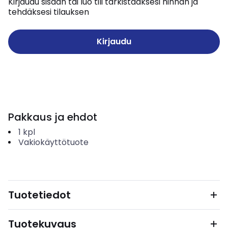
Kirjaudu sisään tai luo tili tarkistaaksesi hinnan ja
tehdäksesi tilauksen
Kirjaudu
Pakkaus ja ehdot
1
kpl
Vakiokäyttötuote
Tuotetiedot
Tuotekuvaus