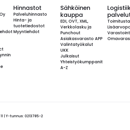
Hinnastot
Sähköinen
Logistii
kauppa
palvelu
 Oy
Palveluhinnasto
Hinta- ja
EDI, OVT, XML,
Toimitust
tuotetiedostot
Verkkolasku ja
Lisäarvopa
aehdot
Myyntiehdot
Punchout
Varastoint
Asiakasvarasto APP
Omavaras
Valintatyökalut
ct
UKK
ynnin
Julkaisut
Yhteistyökumppanit
se
A-Z
 11 | Y-tunnus: 0213785-2