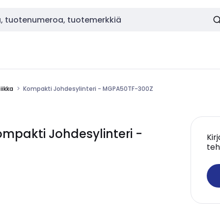
ikka
Kompakti Johdesylinteri - MGPA50TF-300Z
pakti Johdesylinteri -
Kir
teh