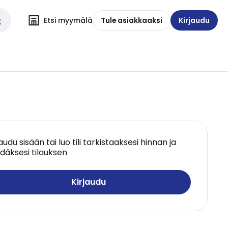
Etsi myymälä
Tule asiakkaaksi
Kirjaudu
jaudu sisään tai luo tili tarkistaaksesi hinnan ja
däksesi tilauksen
Kirjaudu