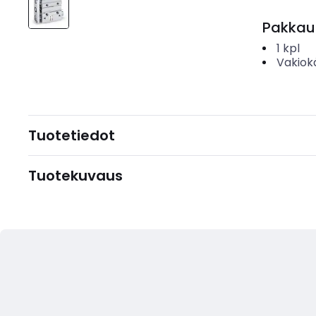
Pakkau
1
kpl
Vakiok
Tuotetiedot
Tuotekuvaus