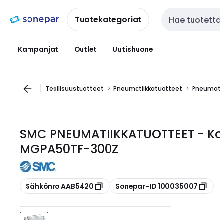
Siirry
Siirry
navigointiin
sisältöön
Tuotekategoriat
Haku
Kampanjat
Outlet
Uutishuone
Teollisuustuotteet
Pneumatiikkatuotteet
Pneumati
SMC PNEUMATIIKKATUOTTEET - Kom
MGPA50TF-300Z
Kopioi
Kopioi
Sähkönro AAB5420
Sonepar-ID 100035007