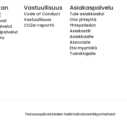
kan
Vastuullisuus
Asiakaspalvelu
t
Code of Conduct
Tule asiakkaaksi
Vastuullisuus
Ota yhteyttä
avat
CO2e-raportti
Yhteystiedot
lvelut
Asiakastili
ipalvelut
Asiakkaalle
to
Associate
Etsi myymälä
Toimittajalle
Tietosuoja
Evästeiden hallinta
Evästeet
Myyntiehdot