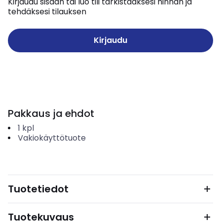
Kirjaudu sisään tai luo tili tarkistaaksesi hinnan ja
tehdäksesi tilauksen
Kirjaudu
Pakkaus ja ehdot
1
kpl
Vakiokäyttötuote
Tuotetiedot
Tuotekuvaus