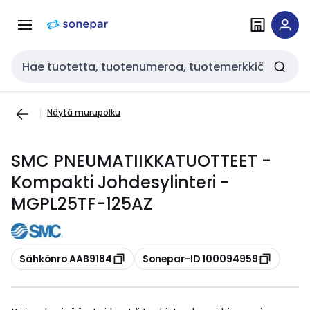
Siirry
Siirry
navigointiin
sisältöön
Haku
Näytä murupolku
SMC PNEUMATIIKKATUOTTEET -
Kompakti Johdesylinteri -
MGPL25TF-125AZ
Kopioi
Kopioi
Sähkönro AAB9184
Sonepar-ID 100094959