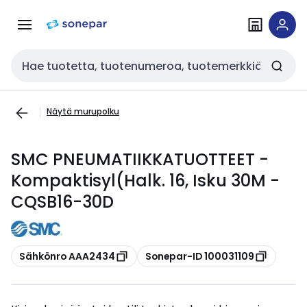
Siirry
Siirry
navigointiin
sisältöön
Haku
Näytä murupolku
SMC PNEUMATIIKKATUOTTEET -
Kompaktisyl(Halk. 16, Isku 30M -
CQSB16-30D
Kopioi
Kopioi
Sähkönro AAA2434
Sonepar-ID 100031109