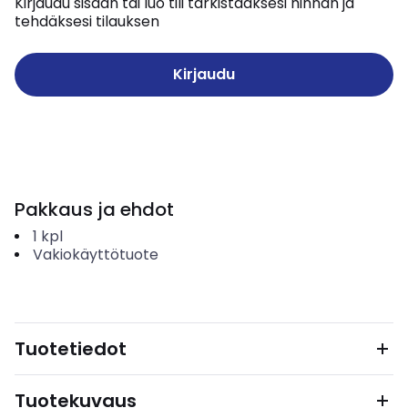
Kirjaudu sisään tai luo tili tarkistaaksesi hinnan ja
tehdäksesi tilauksen
Kirjaudu
Pakkaus ja ehdot
1
kpl
Vakiokäyttötuote
Tuotetiedot
Tuotekuvaus