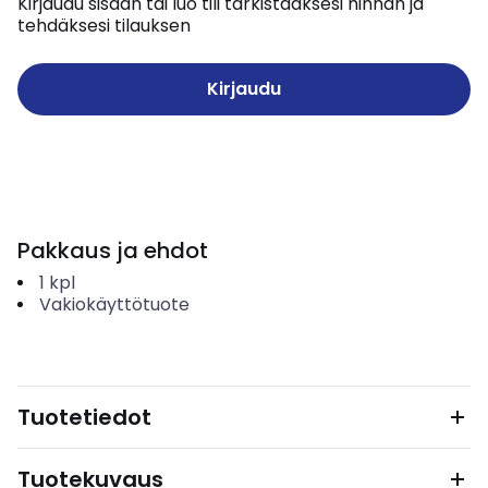
Kirjaudu sisään tai luo tili tarkistaaksesi hinnan ja
tehdäksesi tilauksen
Kirjaudu
Pakkaus ja ehdot
1
kpl
Vakiokäyttötuote
Tuotetiedot
Tuotekuvaus