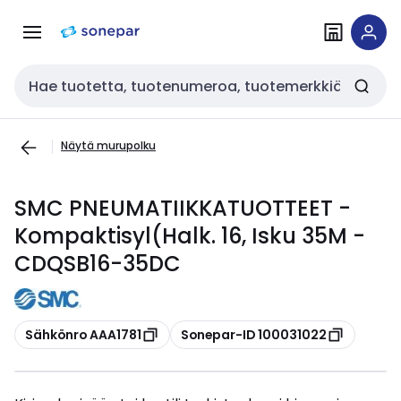
Siirry
Siirry
navigointiin
sisältöön
Haku
Näytä murupolku
SMC PNEUMATIIKKATUOTTEET -
Kompaktisyl(Halk. 16, Isku 35M -
CDQSB16-35DC
Kopioi
Kopioi
Sähkönro AAA1781
Sonepar-ID 100031022