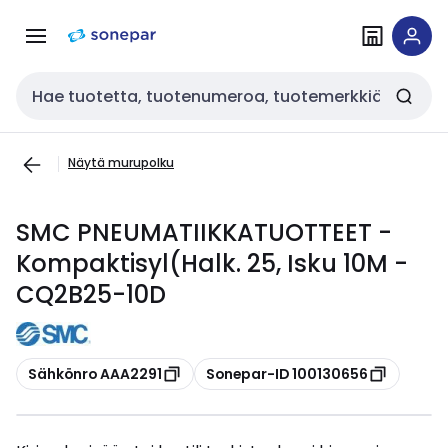
Siirry
Siirry
navigointiin
sisältöön
Haku
Näytä murupolku
SMC PNEUMATIIKKATUOTTEET -
Kompaktisyl(Halk. 25, Isku 10M -
CQ2B25-10D
Kopioi
Kopioi
Sähkönro AAA2291
Sonepar-ID 100130656