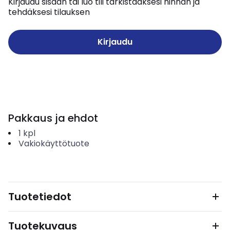
Kirjaudu sisään tai luo tili tarkistaaksesi hinnan ja
tehdäksesi tilauksen
Kirjaudu
Pakkaus ja ehdot
1
kpl
Vakiokäyttötuote
Tuotetiedot
Tuotekuvaus