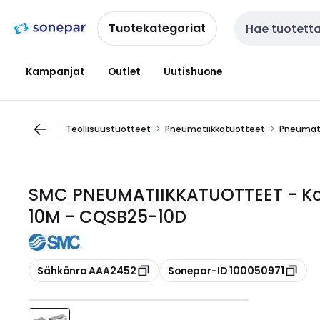
Siirry
Siirry
navigointiin
sisältöön
Tuotekategoriat
Haku
Kampanjat
Outlet
Uutishuone
Teollisuustuotteet
Pneumatiikkatuotteet
Pneumati
SMC PNEUMATIIKKATUOTTEET - Kom
10M - CQSB25-10D
Kopioi
Kopioi
Sähkönro AAA2452
Sonepar-ID 100050971