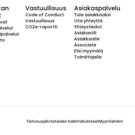
kan
Vastuullisuus
Asiakaspalvelu
t
Code of Conduct
Tule asiakkaaksi
Vastuullisuus
Ota yhteyttä
avat
CO2e-raportti
Yhteystiedot
lvelut
Asiakastili
ipalvelut
Asiakkaalle
to
Associate
Etsi myymälä
Toimittajalle
Tietosuoja
Evästeiden hallinta
Evästeet
Myyntiehdot