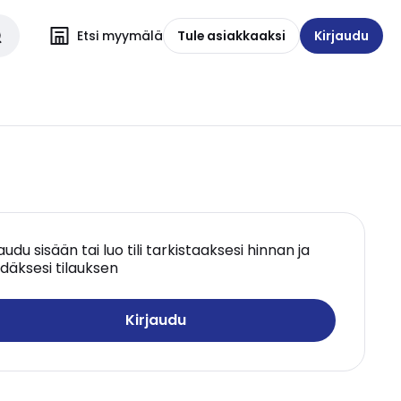
Etsi myymälä
Tule asiakkaaksi
Kirjaudu
jaudu sisään tai luo tili tarkistaaksesi hinnan ja
däksesi tilauksen
Kirjaudu