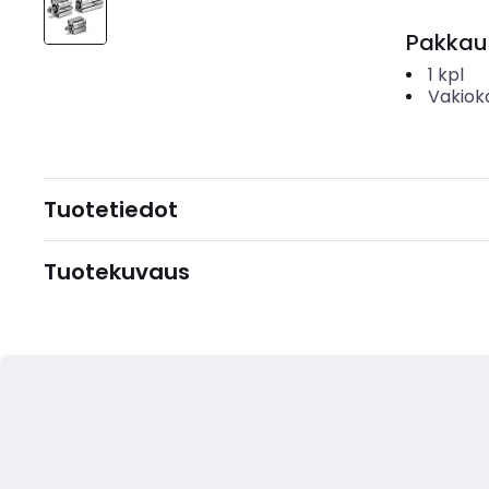
Pakkau
1
kpl
Vakiok
Tuotetiedot
Tuotekuvaus