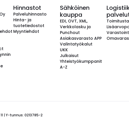
Hinnastot
Sähköinen
Logistii
kauppa
palvelu
 Oy
Palveluhinnasto
Hinta- ja
EDI, OVT, XML,
Toimitust
tuotetiedostot
Verkkolasku ja
Lisäarvopa
aehdot
Myyntiehdot
Punchout
Varastoint
Asiakasvarasto APP
Omavaras
Valintatyökalut
ct
UKK
ynnin
Julkaisut
Yhteistyökumppanit
se
A-Z
 11 | Y-tunnus: 0213785-2