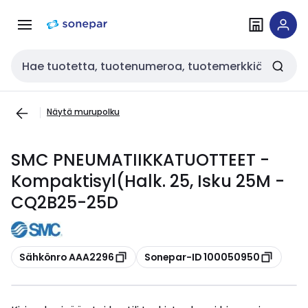
Siirry
Siirry
navigointiin
sisältöön
Haku
Näytä murupolku
SMC PNEUMATIIKKATUOTTEET -
Kompaktisyl(Halk. 25, Isku 25M -
CQ2B25-25D
Kopioi
Kopioi
Sähkönro AAA2296
Sonepar-ID 100050950