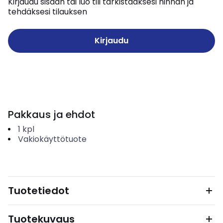
Kirjaudu sisään tai luo tili tarkistaaksesi hinnan ja
tehdäksesi tilauksen
Kirjaudu
Pakkaus ja ehdot
1
kpl
Vakiokäyttötuote
Tuotetiedot
Tuotekuvaus