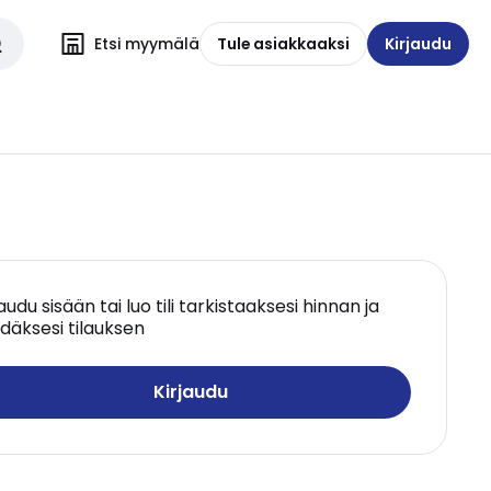
Etsi myymälä
Tule asiakkaaksi
Kirjaudu
jaudu sisään tai luo tili tarkistaaksesi hinnan ja
däksesi tilauksen
Kirjaudu