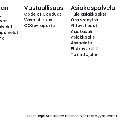
kan
Vastuullisuus
Asiakaspalvelu
t
Code of Conduct
Tule asiakkaaksi
Vastuullisuus
Ota yhteyttä
avat
CO2e-raportti
Yhteystiedot
lvelut
Asiakastili
ipalvelut
Asiakkaalle
to
Associate
Etsi myymälä
Toimittajalle
Tietosuoja
Evästeiden hallinta
Evästeet
Myyntiehdot