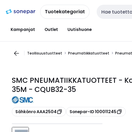
Siirry
Siirry
navigointiin
sisältöön
Tuotekategoriat
Haku
Kampanjat
Outlet
Uutishuone
Teollisuustuotteet
Pneumatiikkatuotteet
Pneumati
SMC PNEUMATIIKKATUOTTEET - Kom
35M - CQUB32-35
Kopioi
Kopioi
Sähkönro AAA2504
Sonepar-ID 100011245