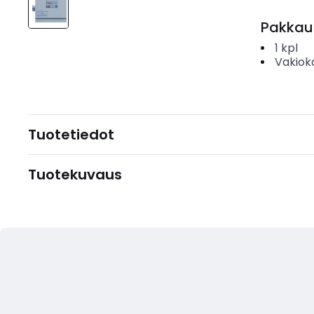
Pakkau
1
kpl
Vakiok
Tuotetiedot
Tuotekuvaus