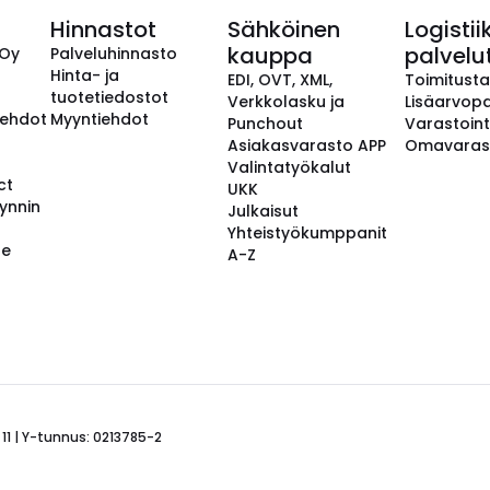
Hinnastot
Sähköinen
Logistii
kauppa
palvelu
 Oy
Palveluhinnasto
Hinta- ja
EDI, OVT, XML,
Toimitust
tuotetiedostot
Verkkolasku ja
Lisäarvopa
aehdot
Myyntiehdot
Punchout
Varastoint
Asiakasvarasto APP
Omavaras
Valintatyökalut
ct
UKK
ynnin
Julkaisut
Yhteistyökumppanit
se
A-Z
 11 | Y-tunnus: 0213785-2