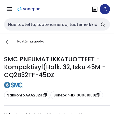
Siirry
Siirry
navigointiin
sisältöön
Haku
Näytä murupolku
SMC PNEUMATIIKKATUOTTEET -
Kompaktisyl(Halk. 32, Isku 45M -
CQ2B32TF-45DZ
Kopioi
Kopioi
Sähkönro AAA2323
Sonepar-ID 100031088