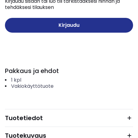
Kirjaudu sisään tai luo tili tarkistaaksesi hinnan ja
tehdäksesi tilauksen
Kirjaudu
Pakkaus ja ehdot
1
kpl
Vakiokäyttötuote
Tuotetiedot
Tuotekuvaus