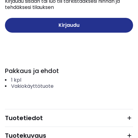
Kirjaudu sisään tai luo tili tarkistaaksesi hinnan ja
tehdäksesi tilauksen
Kirjaudu
Pakkaus ja ehdot
1
kpl
Vakiokäyttötuote
Tuotetiedot
Tuotekuvaus