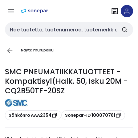
Siirry
Siirry
navigointiin
sisältöön
Haku
Näytä murupolku
SMC PNEUMATIIKKATUOTTEET -
Kompaktisyl(Halk. 50, Isku 20M -
CQ2B50TF-20SZ
Kopioi
Kopioi
Sähkönro AAA2354
Sonepar-ID 100070781