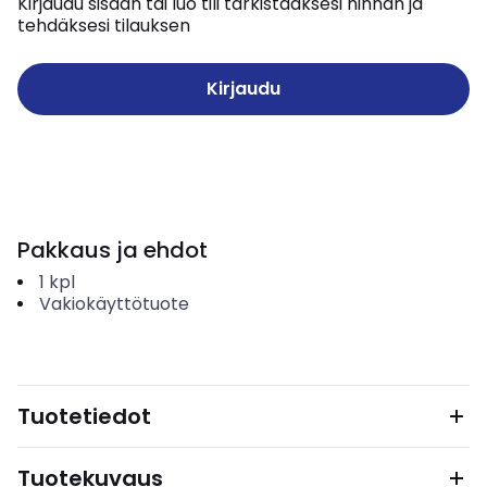
Kirjaudu sisään tai luo tili tarkistaaksesi hinnan ja
tehdäksesi tilauksen
Kirjaudu
Pakkaus ja ehdot
1
kpl
Vakiokäyttötuote
Tuotetiedot
Tuotekuvaus