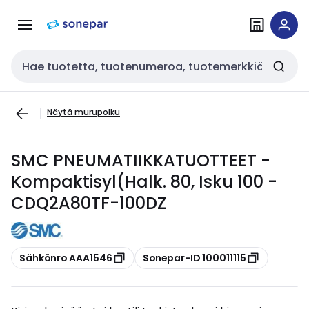
Siirry
Siirry
navigointiin
sisältöön
Haku
Näytä murupolku
SMC PNEUMATIIKKATUOTTEET -
Kompaktisyl(Halk. 80, Isku 100 -
CDQ2A80TF-100DZ
Kopioi
Kopioi
Sähkönro AAA1546
Sonepar-ID 100011115