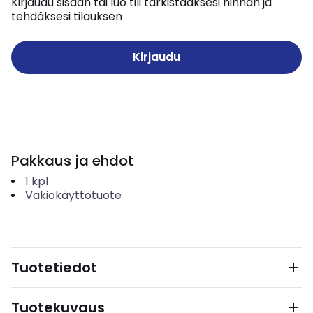
Kirjaudu sisään tai luo tili tarkistaaksesi hinnan ja
tehdäksesi tilauksen
Kirjaudu
Pakkaus ja ehdot
1
kpl
Vakiokäyttötuote
Tuotetiedot
Tuotekuvaus