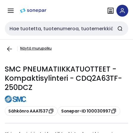
Siirry
Siirry
navigointiin
sisältöön
Haku
Näytä murupolku
SMC PNEUMATIIKKATUOTTEET -
Kompaktisylinteri - CDQ2A63TF-
250DCZ
Kopioi
Kopioi
Sähkönro AAA1537
Sonepar-ID 100030997