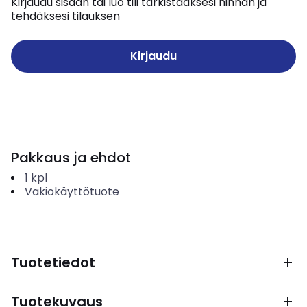
Kirjaudu sisään tai luo tili tarkistaaksesi hinnan ja
tehdäksesi tilauksen
Kirjaudu
Pakkaus ja ehdot
1
kpl
Vakiokäyttötuote
Tuotetiedot
Tuotekuvaus