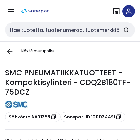
Siirry
Siirry
navigointiin
sisältöön
Haku
Näytä murupolku
SMC PNEUMATIIKKATUOTTEET -
Kompaktisylinteri - CDQ2B180TF-
75DCZ
Kopioi
Kopioi
Sähkönro AAB1358
Sonepar-ID 100034491