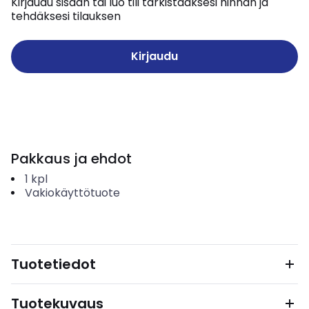
Kirjaudu sisään tai luo tili tarkistaaksesi hinnan ja
tehdäksesi tilauksen
Kirjaudu
Pakkaus ja ehdot
1
kpl
Vakiokäyttötuote
Tuotetiedot
Tuotekuvaus