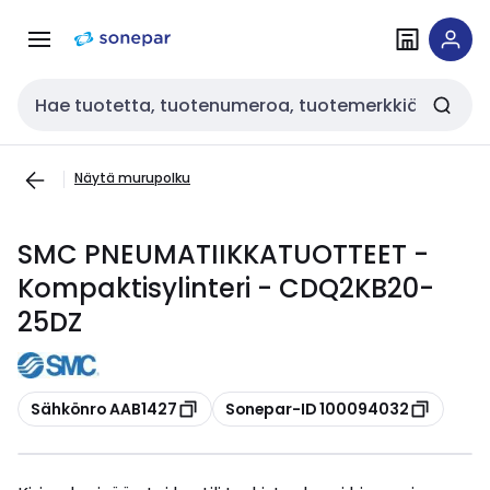
Siirry
Siirry
navigointiin
sisältöön
Haku
Näytä murupolku
SMC PNEUMATIIKKATUOTTEET -
Kompaktisylinteri - CDQ2KB20-
25DZ
Kopioi
Kopioi
Sähkönro AAB1427
Sonepar-ID 100094032