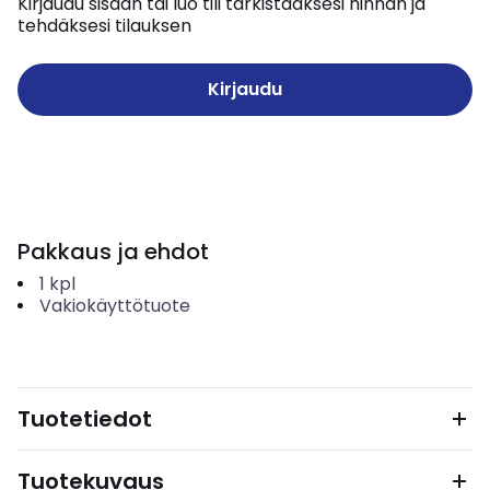
Kirjaudu sisään tai luo tili tarkistaaksesi hinnan ja
tehdäksesi tilauksen
Kirjaudu
Pakkaus ja ehdot
1
kpl
Vakiokäyttötuote
Tuotetiedot
Tuotekuvaus