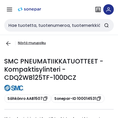
Siirry
Siirry
navigointiin
sisältöön
Haku
Näytä murupolku
SMC PNEUMATIIKKATUOTTEET -
Kompaktisylinteri -
CDQ2WB125TF-100DCZ
Kopioi
Kopioi
Sähkönro AAB1507
Sonepar-ID 100014531