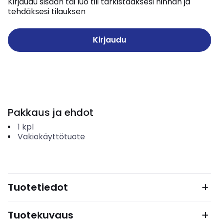
Kirjaudu sisään tai luo tili tarkistaaksesi hinnan ja
tehdäksesi tilauksen
Kirjaudu
Pakkaus ja ehdot
1
kpl
Vakiokäyttötuote
Tuotetiedot
Tuotekuvaus