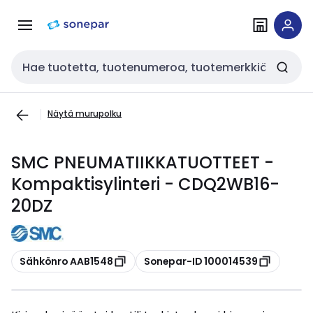
Siirry
Siirry
navigointiin
sisältöön
Haku
Näytä murupolku
SMC PNEUMATIIKKATUOTTEET -
Kompaktisylinteri - CDQ2WB16-
20DZ
Kopioi
Kopioi
Sähkönro AAB1548
Sonepar-ID 100014539