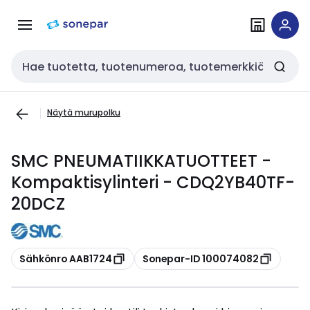
Siirry
Siirry
navigointiin
sisältöön
Haku
Näytä murupolku
SMC PNEUMATIIKKATUOTTEET -
Kompaktisylinteri - CDQ2YB40TF-
20DCZ
Kopioi
Kopioi
Sähkönro AAB1724
Sonepar-ID 100074082