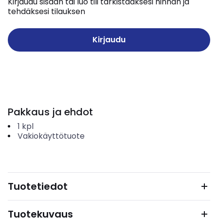
Kirjaudu sisään tai luo tili tarkistaaksesi hinnan ja
tehdäksesi tilauksen
Kirjaudu
Pakkaus ja ehdot
1
kpl
Vakiokäyttötuote
Tuotetiedot
Tuotekuvaus