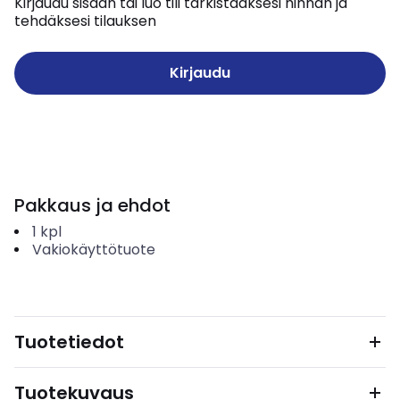
Kirjaudu sisään tai luo tili tarkistaaksesi hinnan ja
tehdäksesi tilauksen
Kirjaudu
Pakkaus ja ehdot
1
kpl
Vakiokäyttötuote
Tuotetiedot
Tuotekuvaus