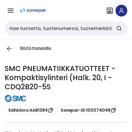
Siirry
Siirry
navigointiin
sisältöön
Haku
Näytä murupolku
SMC PNEUMATIIKKATUOTTEET -
Kompaktisylinteri (Halk. 20, I -
CDQ2B20-5S
Kopioi
Kopioi
Sähkönro AAB1384
Sonepar-ID 100074049