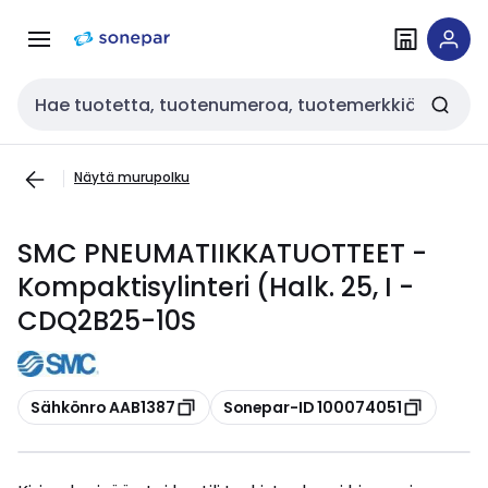
Siirry
Siirry
navigointiin
sisältöön
Haku
Näytä murupolku
SMC PNEUMATIIKKATUOTTEET -
Kompaktisylinteri (Halk. 25, I -
CDQ2B25-10S
Kopioi
Kopioi
Sähkönro AAB1387
Sonepar-ID 100074051