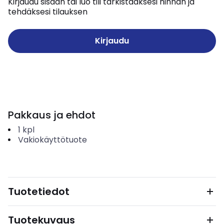
Kirjaudu sisään tai luo tili tarkistaaksesi hinnan ja
tehdäksesi tilauksen
Kirjaudu
Pakkaus ja ehdot
1
kpl
Vakiokäyttötuote
Tuotetiedot
Tuotekuvaus