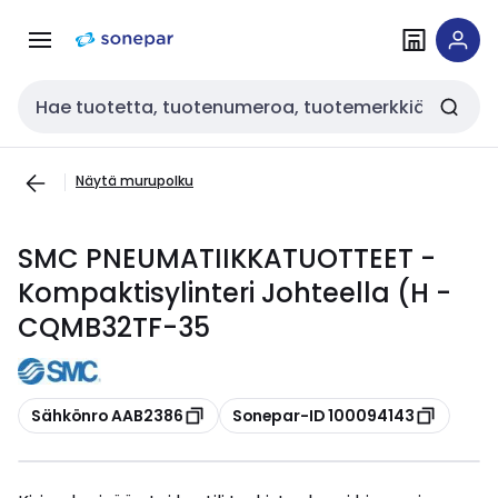
Siirry
Siirry
navigointiin
sisältöön
Haku
Näytä murupolku
SMC PNEUMATIIKKATUOTTEET -
Kompaktisylinteri Johteella (H -
CQMB32TF-35
Kopioi
Kopioi
Sähkönro AAB2386
Sonepar-ID 100094143