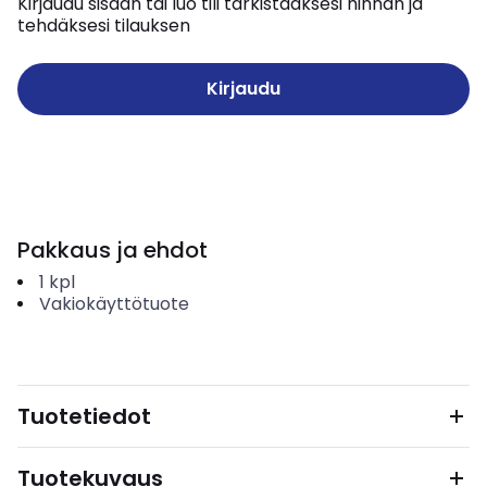
Kirjaudu sisään tai luo tili tarkistaaksesi hinnan ja
tehdäksesi tilauksen
Kirjaudu
Pakkaus ja ehdot
1
kpl
Vakiokäyttötuote
Tuotetiedot
Tuotekuvaus