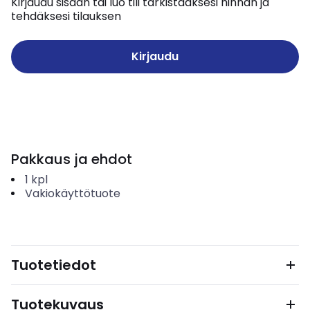
Kirjaudu sisään tai luo tili tarkistaaksesi hinnan ja
tehdäksesi tilauksen
Kirjaudu
Pakkaus ja ehdot
1
kpl
Vakiokäyttötuote
Tuotetiedot
Tuotekuvaus