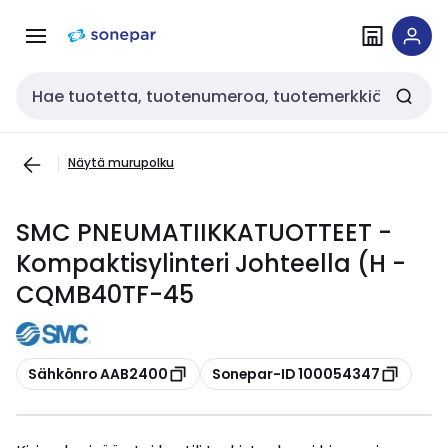
Siirry
Siirry
navigointiin
sisältöön
Haku
Näytä murupolku
SMC PNEUMATIIKKATUOTTEET -
Kompaktisylinteri Johteella (H -
CQMB40TF-45
Kopioi
Kopioi
Sähkönro AAB2400
Sonepar-ID 100054347