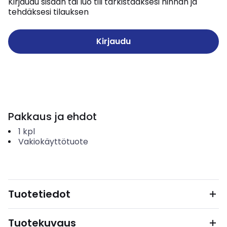
Kirjaudu sisään tai luo tili tarkistaaksesi hinnan ja
tehdäksesi tilauksen
Kirjaudu
Pakkaus ja ehdot
1
kpl
Vakiokäyttötuote
Tuotetiedot
Tuotekuvaus