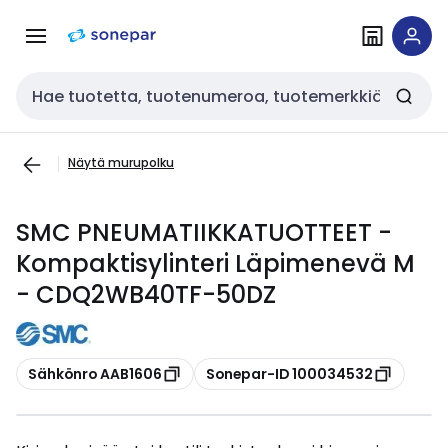
Siirry
Siirry
navigointiin
sisältöön
Haku
Näytä murupolku
SMC PNEUMATIIKKATUOTTEET -
Kompaktisylinteri Läpimenevä M
- CDQ2WB40TF-50DZ
Kopioi
Kopioi
Sähkönro AAB1606
Sonepar-ID 100034532